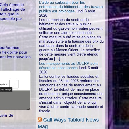
L’aide au carburant pour les
Cela étend le
entreprises du bâtiment et des travaux
l’affichage de
publics est prolongée
lundi 3 août
tels que la
2026
isponible par
Les entreprises du secteur du
bâtiment et des travaux publics
utilisant du gazole non routier peuvent
solliciter une aide exceptionnelle.
Cette mesure a été mise en place en
mai 2026 suite à la hausse des prix du
carburant dans le contexte de la
ur/autrice,
guerre au Moyen-Orient. Le bénéfice
flexibilité pour
de cette mesure vient d’être étendu
ant les nouvelles
jusqu’au […]
Les manquements au DUERP sont
désormais sanctionnés
lundi 3 août
2026
La loi contre les fraudes sociales et
fiscales du 25 juin 2026 renforce les
sanctions en cas de manquement au
DUERP. Le défaut de mise en place
du document unique occasionnera une
amende administrative. Cette mesure
s’inscrit dans l’objectif de la loi qui
vise à lutter contre la fraude sociale et
fiscale.
uvrir de
Call Ways Tabloïd News
Mag