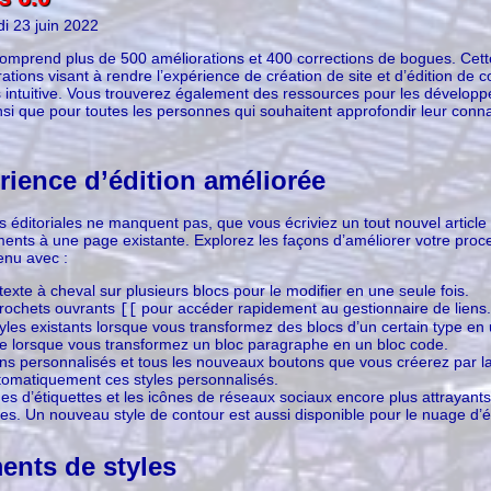
di 23 juin 2022
omprend plus de 500 améliorations et 400 corrections de bogues. Cet
ations visant à rendre l’expérience de création de site et d’édition de
us intuitive. Vous trouverez également des ressources pour les dévelop
si que pour toutes les personnes qui souhaitent approfondir leur conn
rience d’édition améliorée
s éditoriales ne manquent pas, que vous écriviez un tout nouvel articl
ments à une page existante. Explorez les façons d’améliorer votre pro
enu avec :
exte à cheval sur plusieurs blocs pour le modifier en une seule fois.
crochets ouvrants
pour accéder rapidement au gestionnaire de liens.
[[
yles existants lorsque vous transformez des blocs d’un certain type en
e lorsque vous transformez un bloc paragraphe en un bloc code.
s personnalisés et tous les nouveaux boutons que vous créerez par la
tomatiquement ces styles personnalisés.
s d’étiquettes et les icônes de réseaux sociaux encore plus attrayants
s. Un nouveau style de contour est aussi disponible pour le nuage d’é
nts de styles