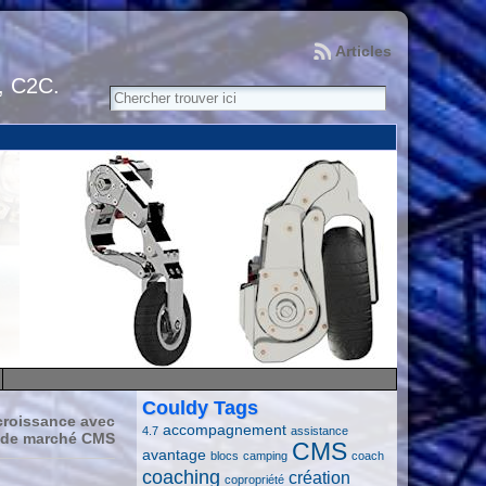
Articles
, C2C.
Couldy Tags
croissance avec
accompagnement
4.7
assistance
 de marché CMS
CMS
avantage
blocs
camping
coach
coaching
création
copropriété