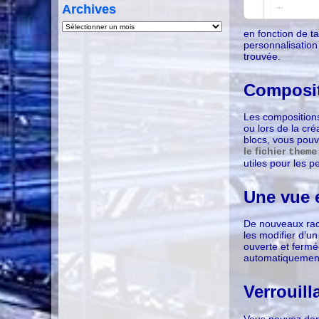
Archives
Archives
en fonction de t
personnalisation 
trouvée.
Composit
Les compositions
ou lors de la cr
blocs, vous po
le fichier
theme
utiles pour les p
Une vue e
De nouveaux racc
les modifier d’un
ouverte et fermée
automatiquement 
Verrouill
Vous pouvez doré