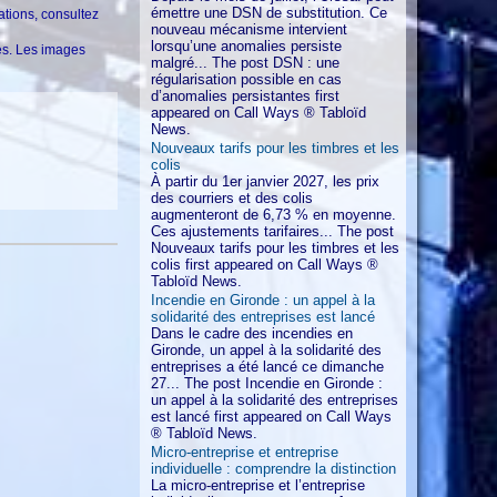
émettre une DSN de substitution. Ce
ations, consultez
nouveau mécanisme intervient
lorsqu’une anomalies persiste
ges. Les images
malgré... The post DSN : une
régularisation possible en cas
d’anomalies persistantes first
appeared on Call Ways ® Tabloïd
News.
Nouveaux tarifs pour les timbres et les
colis
À partir du 1er janvier 2027, les prix
des courriers et des colis
augmenteront de 6,73 % en moyenne.
Ces ajustements tarifaires... The post
Nouveaux tarifs pour les timbres et les
colis first appeared on Call Ways ®
Tabloïd News.
Incendie en Gironde : un appel à la
solidarité des entreprises est lancé
Dans le cadre des incendies en
Gironde, un appel à la solidarité des
entreprises a été lancé ce dimanche
27... The post Incendie en Gironde :
un appel à la solidarité des entreprises
est lancé first appeared on Call Ways
® Tabloïd News.
Micro-entreprise et entreprise
individuelle : comprendre la distinction
La micro-entreprise et l’entreprise