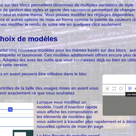
 sur des blocs permettent désormais de multiples variations de style. 
de gestion des styles et ajoute des raccourcis permettant de changer 
un seul et même thème. Vous pouvez modifier les réglages disponibles, 
lice et autres options de mise en forme comme la palette de couleurs d
vez modifier le rendu de votre site en quelques clics seulement.
choix de modèles
clut cinq nouveaux modèles pour les thèmes basés sur des blocs : aute
étiquette et taxonomie. Ces modèles additionnels offrent encore plus de 
. Adaptez-les avec les outils que vous connaissez déjà ou bien en utilis
e cette version.
 en avant peuvent être utilisées dans le bloc
trôles de la taille des images mises en avant vous
enir exactement ce que vous souhaitez.
Lorsque vous modifiez un
modèle, l’outil d’insertion rapide
vous affiche les compositions et
les éléments de modèles qui
vous aideront à travailler plus rapidement et à déco
nouvelles options de mise en page.
Le bloc Boucle de requête prend