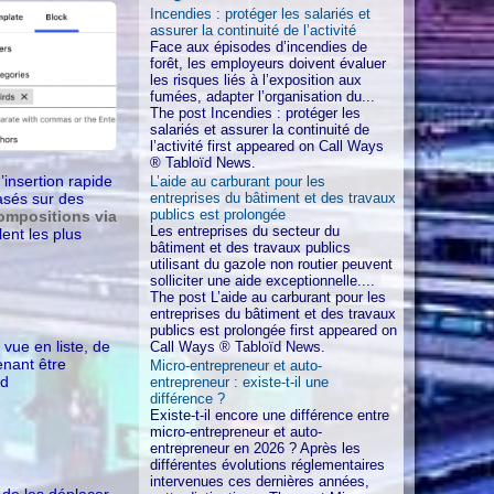
Incendies : protéger les salariés et
assurer la continuité de l’activité
Face aux épisodes d’incendies de
forêt, les employeurs doivent évaluer
les risques liés à l’exposition aux
fumées, adapter l’organisation du...
The post Incendies : protéger les
salariés et assurer la continuité de
l’activité first appeared on Call Ways
® Tabloïd News.
’insertion rapide
L’aide au carburant pour les
asés sur des
entreprises du bâtiment et des travaux
publics est prolongée
ompositions via
Les entreprises du secteur du
ent les plus
bâtiment et des travaux publics
utilisant du gazole non routier peuvent
solliciter une aide exceptionnelle....
The post L’aide au carburant pour les
entreprises du bâtiment et des travaux
publics est prolongée first appeared on
vue en liste, de
Call Ways ® Tabloïd News.
enant être
Micro-entrepreneur et auto-
nd
entrepreneur : existe-t-il une
différence ?
Existe-t-il encore une différence entre
micro-entrepreneur et auto-
entrepreneur en 2026 ? Après les
différentes évolutions réglementaires
intervenues ces dernières années,
 de les déplacer