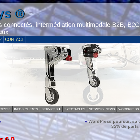
ys ®
 connectés, intermédiation multimodale B2B, B2C
aux
2
CONTACT
PRESSE
INFOS CLIENTS
SERVICES
SPECTACLES
NETWORK NEWS
WORDPRESS
«
»
WordPress poursuit sa 
35% de parts
 6.0