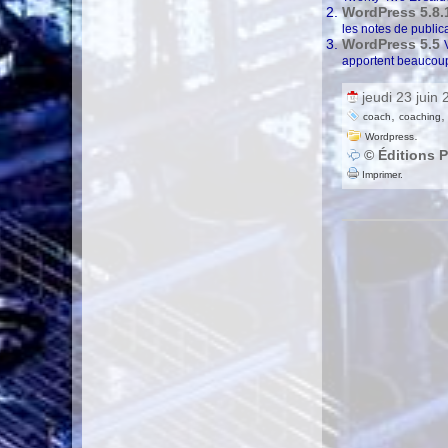
WordPress 5.8.
les notes de public
WordPress 5.5
apportent beaucoup d
jeudi 23 juin
,
coach
coaching
.
Wordpress
© Éditions P
Imprimer.