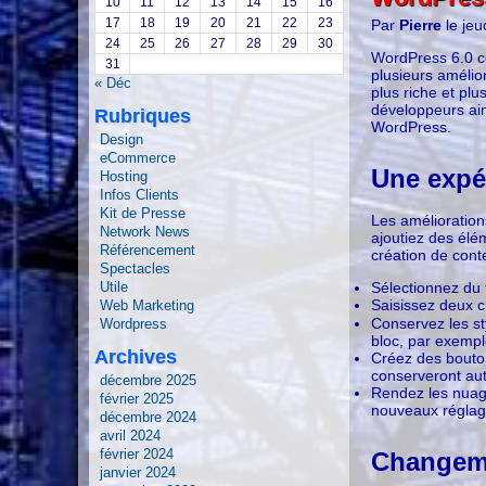
10
11
12
13
14
15
16
17
18
19
20
21
22
23
Par
Pierre
le jeu
24
25
26
27
28
29
30
WordPress 6.0 c
31
plusieurs amélior
« Déc
plus riche et pl
développeurs ain
Rubriques
WordPress.
Design
eCommerce
Une expé
Hosting
Infos Clients
Kit de Presse
Les amélioration
Network News
ajoutiez des élé
Référencement
création de cont
Spectacles
Utile
Sélectionnez du t
Saisissez deux 
Web Marketing
Conservez les st
Wordpress
bloc, par exempl
Archives
Créez des bouton
conserveront au
décembre 2025
Rendez les nuage
février 2025
nouveaux réglage
décembre 2024
avril 2024
février 2024
Changeme
janvier 2024