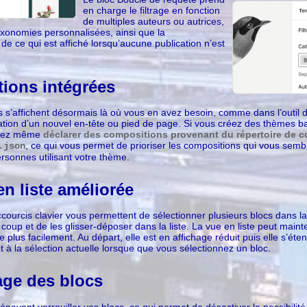
en charge le filtrage en fonction
de multiples auteurs ou autrices,
axonomies personnalisées, ainsi que la
de ce qui est affiché lorsqu’aucune publication n’est
ions intégrées
 s’affichent désormais là où vous en avez besoin, comme dans l’outil d
éation d’un nouvel en-tête ou pied de page. Si vous créez des thèmes b
uvez même
déclarer des compositions provenant du répertoire de c
, ce qui vous permet de prioriser les compositions qui vous sembl
.json
ersonnes utilisant votre thème.
n liste améliorée
ourcis clavier vous permettent de sélectionner plusieurs blocs dans la 
 coup et de les glisser-déposer dans la liste. La vue en liste peut maint
 plus facilement. Au départ, elle est en affichage réduit puis elle s’éte
à la sélection actuelle lorsque que vous sélectionnez un bloc.
age des blocs
navant verrouiller vos blocs, ce qui permet de désactiver la possibilité