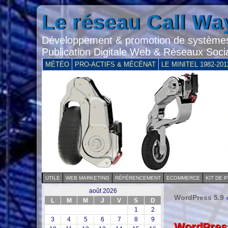
Le réseau Call Wa
Développement & promotion de systèmes
Publication Digitale Web & Réseaux Soci
MÉTÉO
PRO-ACTIFS & MÉCÉNAT
LE MINITEL 1982-201
UTILE
WEB MARKETING
RÉFÉRENCEMENT
ECOMMERCE
KIT DE 
août 2026
WordPress 5.9
L
M
M
J
V
S
D
1
2
3
4
5
6
7
8
9
WordPress