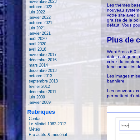
novembre 2023
Les thèmes basés
octobre 2022
nouveau système 
juin 2022
votre site avec 
janvier 2022
graisse de la po
octobre 2021
défaut. Vous pou
juin 2021
janvier 2021
Plus de 
août 2020
avril 2020
avril 2018
WordPress 6.0 in
novembre 2017
date, catégorie, 
décembre 2016
créer du contenu
mars 2014
fonctionnalités d
décembre 2013
octobre 2013
Les images mises
bannière.
septembre 2013
février 2012
Les nouveaux con
décembre 2011
permettent d’obt
juin 2009
janvier 2009
Rubriques
Contact
Le Minitel 1982-2012
Météo
Pro-actifs & mécénat