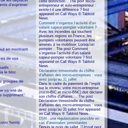
cette distinction... The post Micro-
lients d’exprimer
entrepreneur et auto-entrepreneur :
existe-t-il une différence ? first
appeared on Call Ways ® Tabloïd
News.
Comment s’organise l’activité d’un
salarié sapeur-pompier volontaire ?
Avec les incendies qui touchent
plusieurs régions en France, les
pompiers volontaires peuvent être
amenés à se mobiliser. Lorsqu’un
pompier... The post Comment
out en montrant
s’organise l’activité d’un salarié
sapeur-pompier volontaire ? first
res de vos
appeared on Call Ways ® Tabloïd
News.
atifs.
Déclaration trimestrielle du chiffre
a le bloc
d’affaires des micro-entreprises : vous
avez jusqu’au 31 juillet
es groupes de
Dans le cadre du paiement de l’impôt
sur le revenu, votre micro-entreprise
ne variété de
(micro-BIC et micro-BNC) doit déclarer
le supprimant.
son chiffre d’affaires.... The post
Déclaration trimestrielle du chiffre
d’affaires des micro-entreprises : vous
avez jusqu’au 31 juillet first appeared
on Call Ways ® Tabloïd News.
DSN : une régularisation possible en
cas d’anomalies persistantes
ouvrez Twenty
Depuis le mois de juillet, l’Urssaf peut