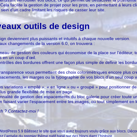
. Cela facilite la gestion de projet pour les pros, en permettant à leurs c
u sein d’un cadre limitant les risques de casser leur site.
eaux outils de design
ign deviennent plus puissants et intuitifs à chaque nouvelle version.
paux changements de la version 6.0, on trouvera :
au de gestion des couleurs qui économise de la place sur l’éditeur, t
s en un coup d’œil.
trôles des bordures offrent une façon plus simple de définir les bordu
ransparence vous permettent des choix colorimétriques encore plus cré
pacements, les marges ou la typographie de vos blocs d’un seul coup vi
es variations « empilé », « en ligne » ou « groupé » pour positionner d
lus grande flexibilité de mise en page.
tionnalité de gestion des espacements du bloc galerie pour créer toute u
 faisant varier l’espacement entre les images, ou tout simplement en 
ch ? Contactez-moi !
WordPress 5.9 Bâtissez le site que vous avez toujours voulu grâce aux blocs. Déc
 l’arrivée du premier thème natif basé sur des blocs dans l’histoire...