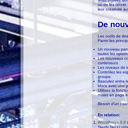
ou de les retirer
leur créativité a
De nouv
Les outils de des
Parmi les princi
Un nouveau panne
toutes les option
Les nouveaux con
conteneurs.
Les niveaux de t
Contrôlez les es
groupe.
Basculez entre l
blocs avec une p
Utilisez la fonc
mises en page en
Besoin d’un coa
En relation:
WordPress 5.9
Twenty-Two Et saluez