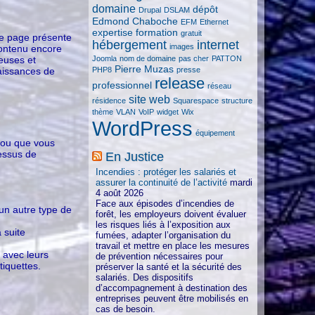
domaine
dépôt
Drupal
DSLAM
Edmond Chaboche
EFM
Ethernet
expertise
formation
gratuit
te page présente
hébergement
internet
images
 contenu encore
Joomla
nom de domaine
pas cher
PATTON
peuses et
Pierre Muzas
PHP8
presse
aissances de
release
professionnel
réseau
site web
résidence
Squarespace
structure
thème
VLAN
VoIP
widget
Wix
WordPress
équipement
e ou que vous
cessus de
En Justice
Incendies : protéger les salariés et
assurer la continuité de l’activité
mardi
4 août 2026
Face aux épisodes d’incendies de
 un autre type de
forêt, les employeurs doivent évaluer
les risques liés à l’exposition aux
 suite
fumées, adapter l’organisation du
travail et mettre en place les mesures
 avec leurs
de prévention nécessaires pour
tiquettes.
préserver la santé et la sécurité des
salariés. Des dispositifs
d’accompagnement à destination des
entreprises peuvent être mobilisés en
cas de besoin.